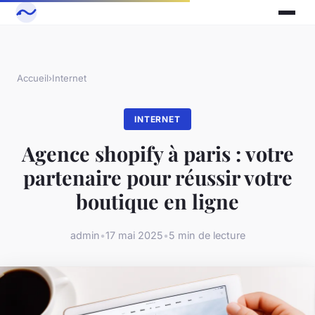
Accueil
›
Internet
INTERNET
Agence shopify à paris : votre
partenaire pour réussir votre
boutique en ligne
admin
•
17 mai 2025
•
5 min de lecture