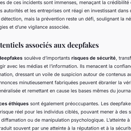
s de ces incidents sont immenses, menaçant la crédibilité
s autorités et les entreprises ont réagi en investissant dans
détection, mais la prévention reste un défi, soulignant la n
gies et d’une vigilance associée.
tentiels associés aux deepfakes
deepfakes
soulève d’importants
risques de sécurité
, tran
gir avec les médias et l’information. Ils menacent la confia
ation, dressant un voile de suspicion autour de contenus au
nnonces minutieusement fabriquées peuvent ébranler la vérit
néralisée et remettant en cause les bases mêmes du journa
es éthiques
sont également préoccupantes. Les deepfakes
risque réel pour les individus ciblés, pouvant mener à des s
diffamation ou de manipulation psychologique. L’atteinte à l
raduit souvent par une atteinte à la réputation et à la sécuri