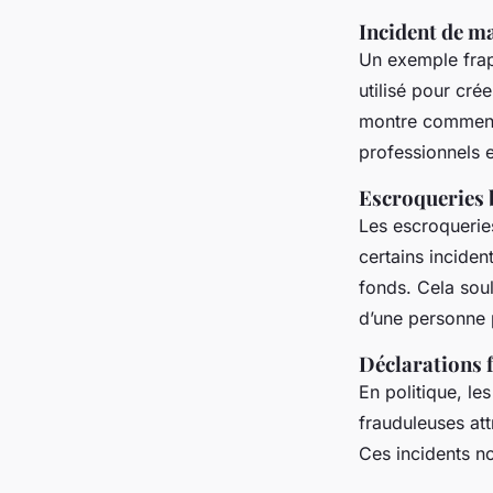
Incident de m
Un exemple frap
utilisé pour cré
montre commen
professionnels e
Escroqueries b
Les escroquerie
certains inciden
fonds. Cela soul
d’une personne 
Déclarations f
En politique, le
frauduleuses att
Ces incidents no