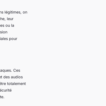
ns légitimes, on
he, leur
ues ou la
sion
iales pour
taques. Ces
et des audios
être totalement
écurité
te.