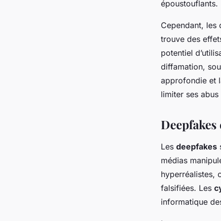
époustouflants.
Cependant, les d
trouve des effet
potentiel d’utili
diffamation, so
approfondie et l
limiter ses abus 
Deepfakes 
Les
deepfakes
s
médias manipulé
hyperréalistes, 
falsifiées. Les
c
informatique des