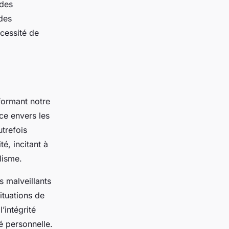
 des
 des
écessité de
sformant notre
nce envers les
trefois
é, incitant à
lisme.
 malveillants
ituations de
’intégrité
té personnelle.