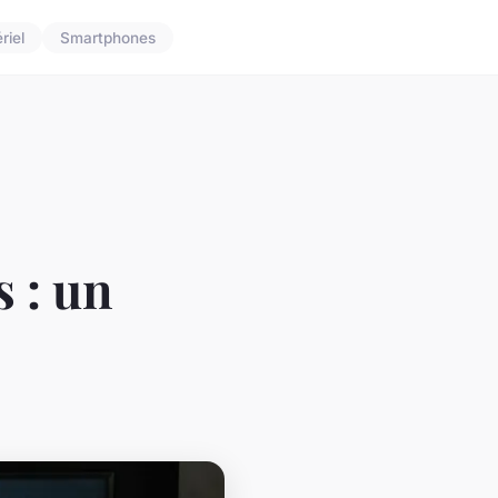
riel
Smartphones
 : un