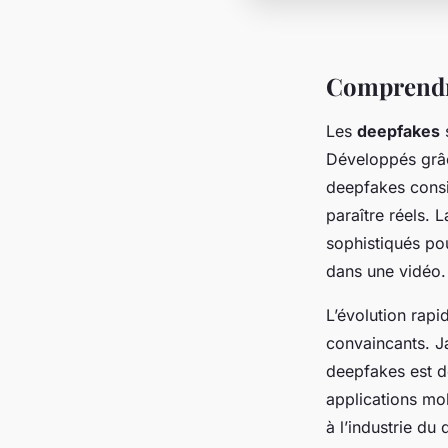
Comprendr
Les
deepfakes
s
Développés grâc
deepfakes consi
paraître réels. 
sophistiqués po
dans une vidéo.
L’évolution rapi
convaincants. Ja
deepfakes est d
applications mob
à l’industrie du