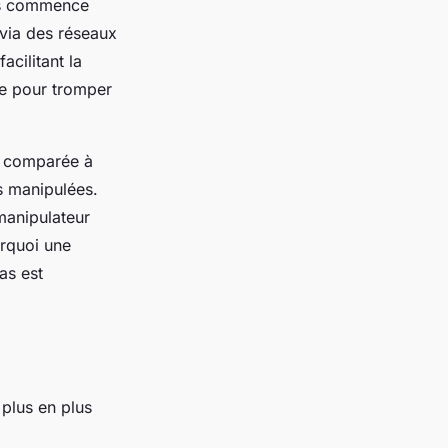
ues commence
 via des réseaux
facilitant la
ée pour tromper
t comparée à
es manipulées.
manipulateur
urquoi une
as est
plus en plus