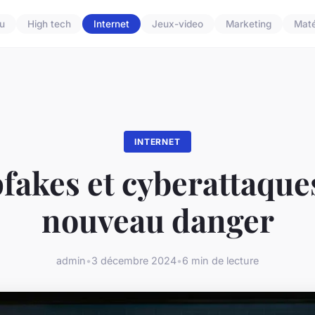
u
High tech
Internet
Jeux-video
Marketing
Maté
INTERNET
fakes et cyberattaques
nouveau danger
admin
•
3 décembre 2024
•
6 min de lecture