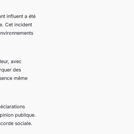
t influent a été
e. Cet incident
environnements
leur, avec
orquer des
’essence même
éclarations
opinion publique.
scorde sociale.