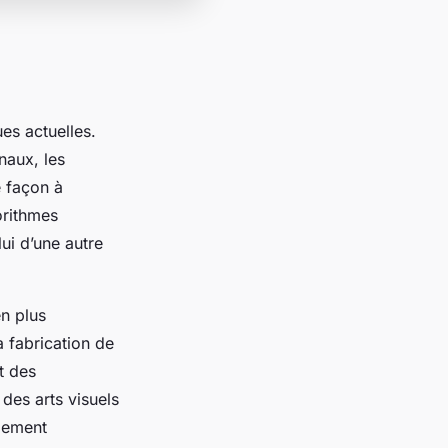
es actuelles.
naux, les
 façon à
orithmes
ui d’une autre
en plus
a fabrication de
t des
 des arts visuels
llement