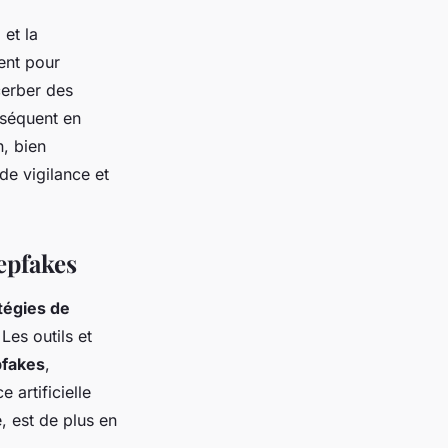
e
et la
ent pour
cerber des
nséquent en
n, bien
de vigilance et
epfakes
tégies de
Les outils et
pfakes
,
 artificielle
, est de plus en