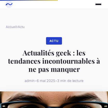
Accueil
›
Actu
ACTU
Actualités geek : les
tendances incontournables à
ne pas manquer
admin
•
6 mai 2025
•
3 min de lecture