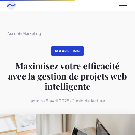
Accueil
›
Marketing
MARKETING
Maximisez votre efficacité
avec la gestion de projets web
intelligente
admin
•
6 avril 2025
•
3 min de lecture